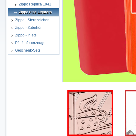
Zippo Replica 1941
Zippo Pipe Lighters
Zippo - Sternzeichen
Zippo - Zubehör
Zippo - Inlets
Pfeifenfeuerzeuge
Geschenk-Sets