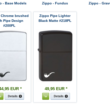
o - Base Models
Zippo - Fundus
Zippo - Grav
 Chrome brushed
Zippo Pipe Lighter
th Pipe Design
Black Matte #218PL
#200PL
44
,
95
EUR
*
49
,
95
EUR
*
Details
Details