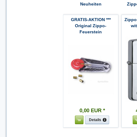
Neuheiten
Zipp
GRATIS-AKTION ***
Zippo
Original Zippo-
wi
Feuerstein
0
,
00
EUR
*
Details