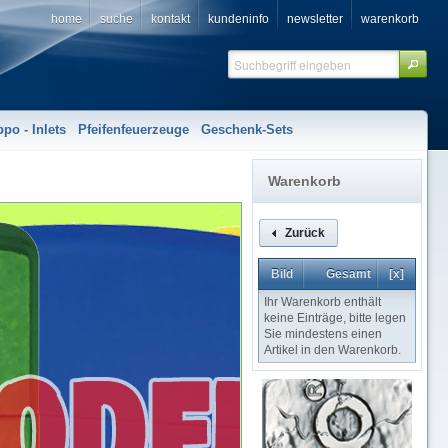
home
suche
kontakt
kundeninfo
newsletter
warenkorb
ppo - Inlets
Pfeifenfeuerzeuge
Geschenk-Sets
Warenkorb
Zurück
Bild
Gesamt
[x]
Ihr Warenkorb enthält
keine Einträge, bitte legen
Sie mindestens einen
Artikel in den Warenkorb.