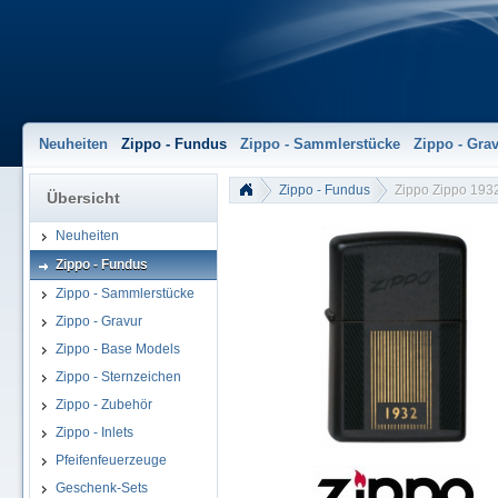
Neuheiten
Zippo - Fundus
Zippo - Sammlerstücke
Zippo - Gra
Zippo - Fundus
Zippo Zippo 193
Übersicht
Neuheiten
Zippo - Fundus
Zippo - Sammlerstücke
Zippo - Gravur
Zippo - Base Models
Zippo - Sternzeichen
Zippo - Zubehör
Zippo - Inlets
Pfeifenfeuerzeuge
2000327-large-2.jpg
Geschenk-Sets