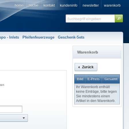
home
suche
kontakt
kundeninfo
newsletter
warenkorb
ppo - Inlets
Pfeifenfeuerzeuge
Geschenk-Sets
Warenkorb
Zurück
Bild
E-Preis
Gesamt
ten
Ihr Warenkorb enthält
keine Einträge, bitte legen
Sie mindestens einen
Artikel in den Warenkorb.