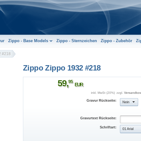
vur
Zippo - Base Models
Zippo - Sternzeichen
Zippo - Zubehör
Zi
2 #218
Zippo Zippo 1932 #218
59
,
95
EUR
inkl. MwSt (20%)
zzgl.
Versandkos
Gravur Rückseite:
Nein
Gravurtext Rückseite:
Schriftart:
01 Arial