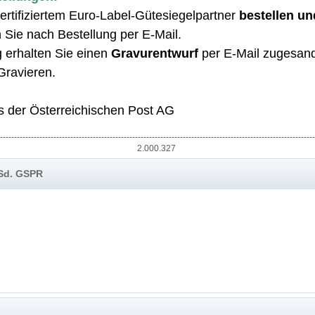
 zertifiziertem Euro-Label-Gütesiegelpartner
bestellen un
ie nach Bestellung per E-Mail
.
 erhalten Sie einen
Gravurentwurf
per E-Mail zugesand
ravieren.
s der Österreichischen Post AG
----------------------------------------------------------------------------------------------------------------
2.000.327
iSd. GSPR