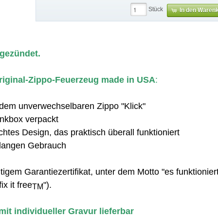
Stück
In den Waren
 gezündet.
 Original-Zippo-Feuerzeug made in USA
:
 dem unverwechselbaren Zippo "Klick"
nkbox verpackt
htes Design, das praktisch überall funktioniert
nslangen Gebrauch
tigem Garantiezertifikat, unter dem Motto "es funktioniert
ix it free
").
TM
it individueller Gravur lieferbar