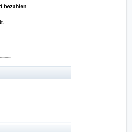
d bezahlen
.
t.
---------