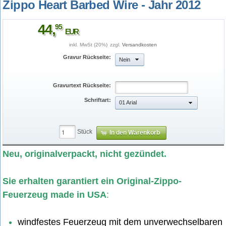
Zippo Heart Barbed Wire - Jahr 2012
44
,
95
EUR
inkl. MwSt (20%)
zzgl.
Versandkosten
Gravur Rückseite:
Nein
Gravurtext Rückseite:
Schriftart:
01 Arial
Stück
In den Warenkorb
zippo_heart_barbed_wire_01.jpg
Neu, originalverpackt, nicht gezündet.
Sie erhalten garantiert ein Original-Zippo-
Feuerzeug made in USA
:
windfestes Feuerzeug mit dem unverwechselbaren