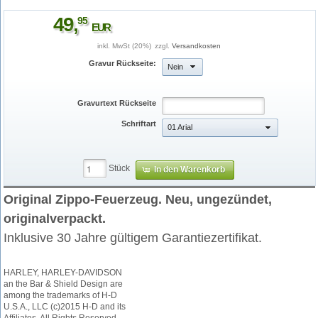
49
,
95
EUR
inkl. MwSt (20%)
zzgl.
Versandkosten
Gravur Rückseite:
Nein
Gravurtext Rückseite
Schriftart
01 Arial
Stück
In den Warenkorb
zippo_hd_circle.jpg
Original Zippo-Feuerzeug. Neu, ungezündet,
originalverpackt.
Inklusive 30 Jahre gültigem Garantiezertifikat.
HARLEY, HARLEY-DAVIDSON
an the Bar & Shield Design are
among the trademarks of H-D
U.S.A., LLC (c)2015 H-D and its