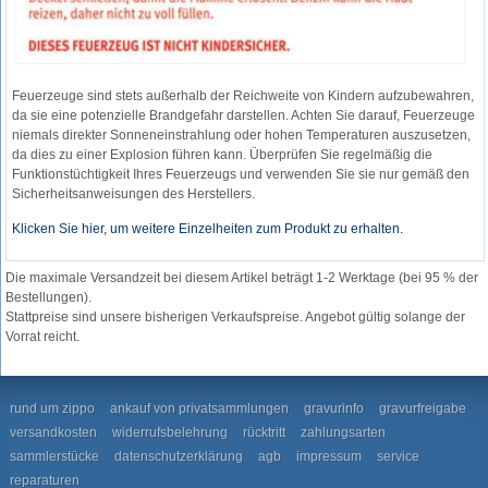
Feuerzeuge sind stets außerhalb der Reichweite von Kindern aufzubewahren,
da sie eine potenzielle Brandgefahr darstellen. Achten Sie darauf, Feuerzeuge
niemals direkter Sonneneinstrahlung oder hohen Temperaturen auszusetzen,
da dies zu einer Explosion führen kann. Überprüfen Sie regelmäßig die
Funktionstüchtigkeit Ihres Feuerzeugs und verwenden Sie sie nur gemäß den
Sicherheitsanweisungen des Herstellers.
Klicken Sie hier, um weitere Einzelheiten zum Produkt zu erhalten.
Die maximale Versandzeit bei diesem Artikel beträgt 1-2 Werktage (bei 95 % der
Bestellungen).
Stattpreise sind unsere bisherigen Verkaufspreise. Angebot gültig solange der
Vorrat reicht.
rund um zippo
ankauf von privatsammlungen
gravurinfo
gravurfreigabe
versandkosten
widerrufsbelehrung
rücktritt
zahlungsarten
sammlerstücke
datenschutzerklärung
agb
impressum
service
reparaturen