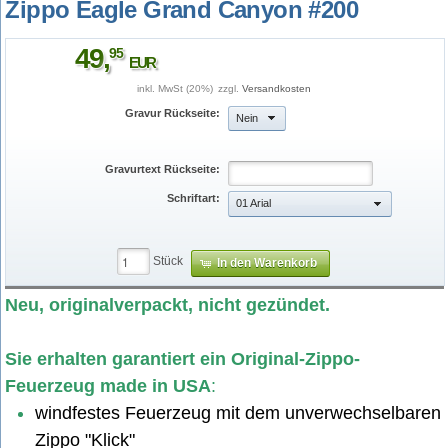
Zippo Eagle Grand Canyon #200
49
,
95
EUR
inkl. MwSt (20%)
zzgl.
Versandkosten
Gravur Rückseite:
Nein
Gravurtext Rückseite:
Schriftart:
01 Arial
Stück
In den Warenkorb
1300051-large.jpg
Neu, originalverpackt, nicht gezündet.
Sie erhalten garantiert ein Original-Zippo-
Feuerzeug made in USA
:
windfestes Feuerzeug mit dem unverwechselbaren
Zippo "Klick"