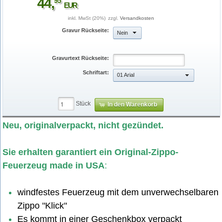
44
,
95
EUR
inkl. MwSt (20%)
zzgl.
Versandkosten
Gravur Rückseite:
Nein
Gravurtext Rückseite:
Schriftart:
01 Arial
Stück
In den Warenkorb
60003096_1.jpg
Neu, originalverpackt, nicht gezündet.
Sie erhalten garantiert ein Original-Zippo-
Feuerzeug made in USA
:
windfestes Feuerzeug mit dem unverwechselbaren
Zippo "Klick"
Es kommt in einer Geschenkbox verpackt